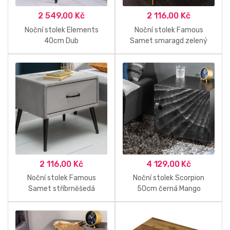
2 549,00
Kč
2 116,00
Kč
Noční stolek Elements
Noční stolek Famous
40cm Dub
Samet smaragd zelený
2 116,00
Kč
4 129,00
Kč
Noční stolek Famous
Noční stolek Scorpion
Samet stříbrněšedá
50cm černá Mango