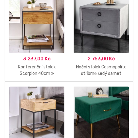
3 237,00
Kč
2 753,00
Kč
Konferenční stolek
Noční stolek Cosmopolite
Scorpion 40cm »
stříbrně šedý samet