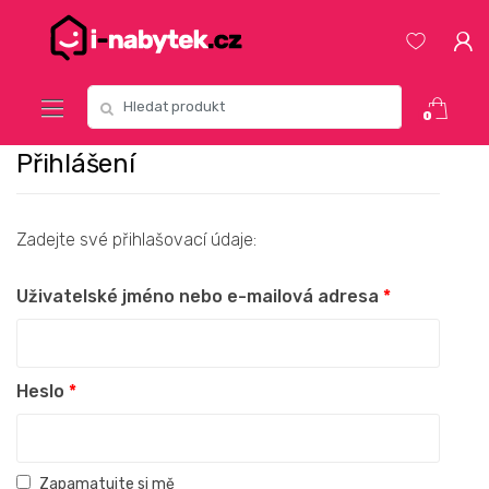
Přeskočit
Přeskočit
na
na
navigaci
obsah
Vyhledat:
0
Přihlášení
Zadejte své přihlašovací údaje:
Uživatelské jméno nebo e-mailová adresa
*
Heslo
*
Zapamatujte si mě