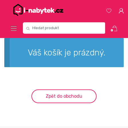
Přeskočit
Přeskočit
na
na
navigaci
obsah
Vyhledat:
0
Váš košík je prázdný.
Zpět do obchodu