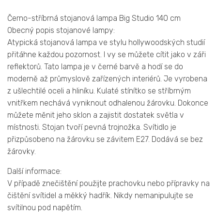
Černo-stříbrná stojanová lampa Big Studio 140 cm
Obecný popis stojanové lampy:
Atypická stojanová lampa ve stylu hollywoodských studií
přitáhne každou pozornost. I vy se můžete cítit jako v záři
reflektorů. Tato lampa je v černé barvě a hodí se do
moderně až průmyslově zařízených interiérů. Je vyrobena
z ušlechtilé oceli a hliníku. Kulaté stínítko se stříbrným
vnitřkem nechává vyniknout odhalenou žárovku. Dokonce
můžete měnit jeho sklon a zajistit dostatek světla v
místnosti. Stojan tvoří pevná trojnožka. Svítidlo je
přizpůsobeno na žárovku se závitem E27. Dodává se bez
žárovky.
Další informace:
V případě znečištění použijte prachovku nebo přípravky na
čištění svítidel a měkký hadřík. Nikdy nemanipulujte se
svítilnou pod napětím.