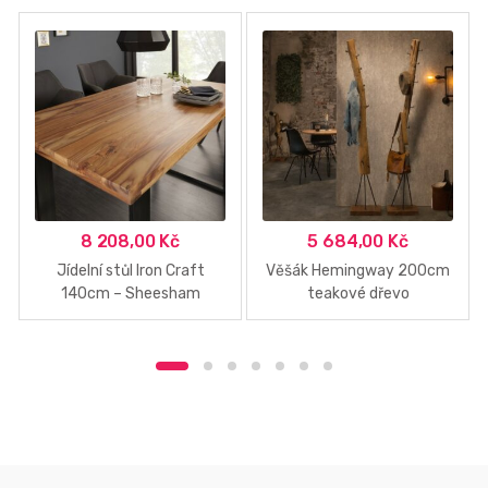
8 208,00
Kč
5 684,00
Kč
Jídelní stůl Iron Craft
Věšák Hemingway 200cm
140cm – Sheesham
teakové dřevo