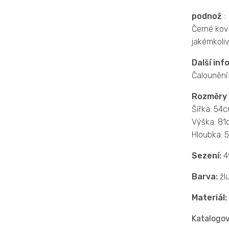
podnož
:
Černé kov
jakémkoli
Další inf
Čalounění 
Rozměry
Šířka: 54
Výška: 81
Hloubka: 
Sezení:
4
Barva:
žlu
Materiál:
Katalogov