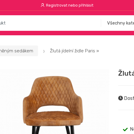
Registrovat nebo přihlásit
louněným sedákem
Žlutá jídelní židle Paris »
Žlutá
Dost
N