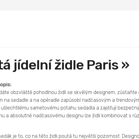
á jídelní židle Paris »
opis:
áte obzvláště pohodlnou židli se skvělým designem, zůstaňte č
m na sedadle a na opěradle zapůsobí nadčasovým a trendovým
k ušlechtilému sametovému potahu sedadla a zajišťují bezpečný
u a absolutně nadčasovému designu lze židli kombinovat s různý
sedák je to, co na této židli poutá tu největší pozornost. Desig