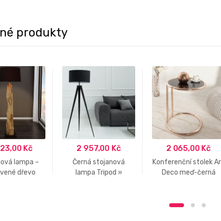
né produkty
323,00
Kč
2 957,00
Kč
2 065,00
Kč
nová lampa –
Černá stojanová
Konferenční stolek A
vené dřevo
lampa Tripod »
Deco meď-černá
lique černá