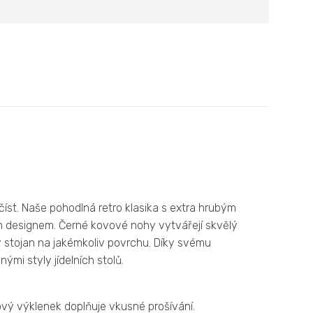
íst. Naše pohodlná retro klasika s extra hrubým
 designem. Černé kovové nohy vytvářejí skvělý
 stojan na jakémkoliv povrchu.
Díky svému
mi styly jídelních stolů.
nový výklenek doplňuje vkusné prošívání.