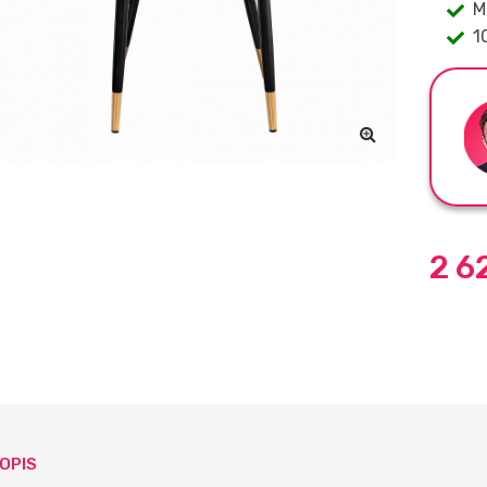
M
1
2 6
OPIS