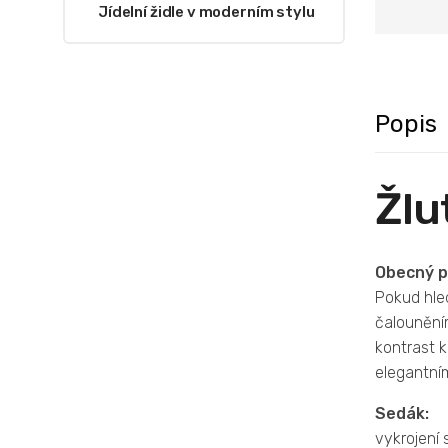
Jídelní židle v moderním stylu
Popis
Žlut
Obecný p
Pokud hled
čalounění
kontrast 
elegantním
Sedák:
vykrojení 