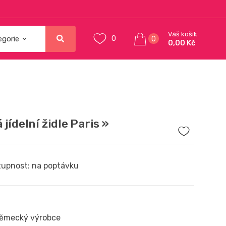
Váš košík
0
0
0,00 Kč
 jídelní židle Paris »
upnost: na poptávku
ěmecký výrobce