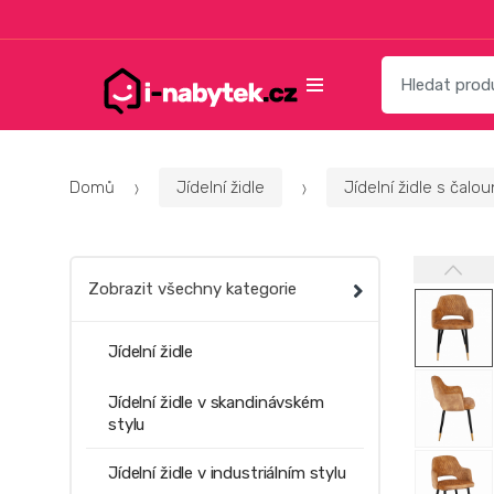
Přeskočit
Přeskočit
na
na
navigaci
obsah
Vyhledat:
Domů
Jídelní židle
Jídelní židle s ča
Zobrazit všechny kategorie
Jídelní židle
Jídelní židle v skandinávském
stylu
Jídelní židle v industriálním stylu