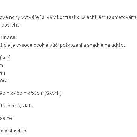
ové nohy vytvářejí skvělý kontrast k ušlechtilému sametovému 
v povrchu.
ormace:
židle je vysoce odolné vůči poškození a snadné na údržbu.
(cca):
cm
cm
56cm
9cm x 45cm x 53cm (ŠxVxH)
tá, černá, zlatá
samet
é číslo:
405