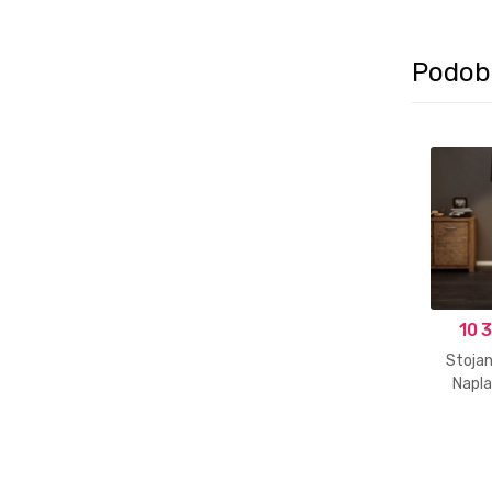
Podob
10 
Stoja
Napla
Rousi