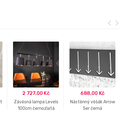
2 727,00
Kč
688,00
Kč
3
rt
Závěsná lampa Levels
Nástěnný věšák Arrow
Jídel
100cm černozlatá
5er černá
18
Ke