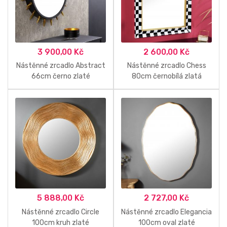
3 900,00
Kč
2 600,00
Kč
Nástěnné zrcadlo Abstract
Nástěnné zrcadlo Chess
66cm černo zlaté
80cm černobílá zlatá
5 888,00
Kč
2 727,00
Kč
Nástěnné zrcadlo Circle
Nástěnné zrcadlo Elegancia
100cm kruh zlaté
100cm oval zlaté