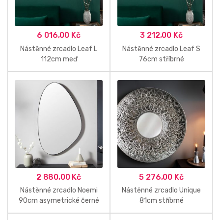
6 016,00
Kč
3 212,00
Kč
Nástěnné zrcadlo Leaf L
Nástěnné zrcadlo Leaf S
112cm meď
76cm stříbrné
2 880,00
Kč
5 276,00
Kč
Nástěnné zrcadlo Noemi
Nástěnné zrcadlo Unique
90cm asymetrické černé
81cm stříbrné