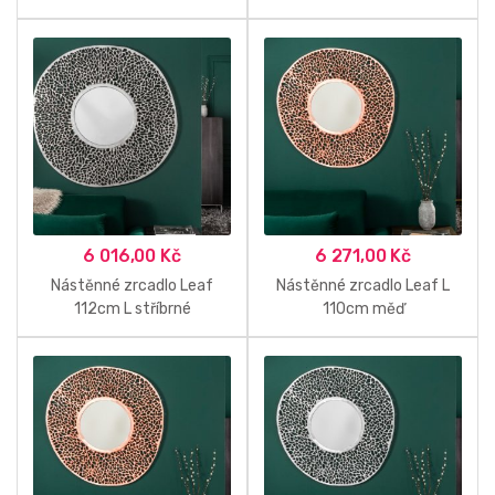
6 016,00
Kč
6 271,00
Kč
Nástěnné zrcadlo Leaf
Nástěnné zrcadlo Leaf L
112cm L stříbrné
110cm měď