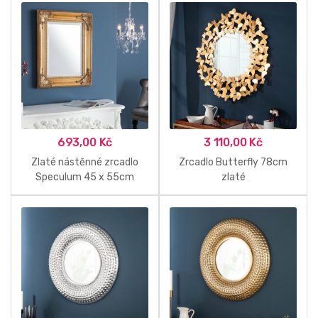
693,00
Kč
3 110,00
Kč
Zlaté nástěnné zrcadlo
Zrcadlo Butterfly 78cm
Speculum 45 x 55cm
zlaté