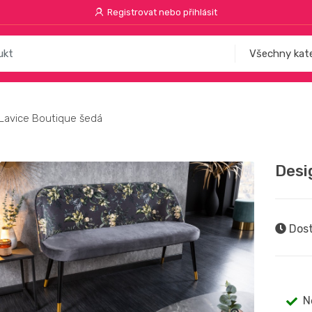
Registrovat nebo přihlásit
Lavice Boutique šedá
Desi
Dost
N