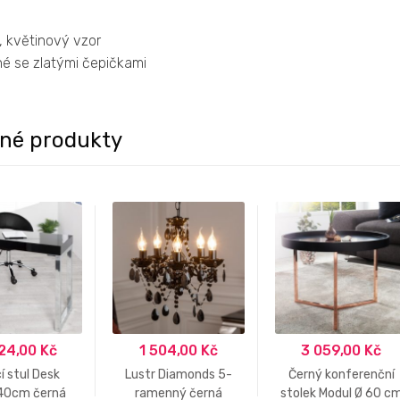
, květinový vzor
né se zlatými čepičkami
né produkty
24,00
Kč
1 504,00
Kč
3 059,00
Kč
í stul Desk
Lustr Diamonds 5-
Černý konferenční
40cm černá
ramenný černá
stolek Modul Ø 60 c