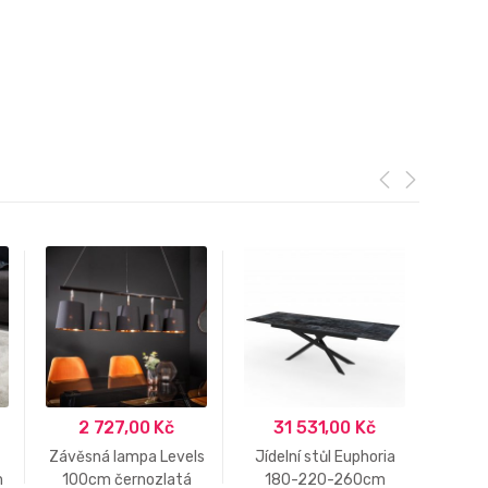
2 727,00
Kč
31 531,00
Kč
3
Závěsná lampa Levels
Jídelní stůl Euphoria
Černo
m
100cm černozlatá
180-220-260cm
lampa