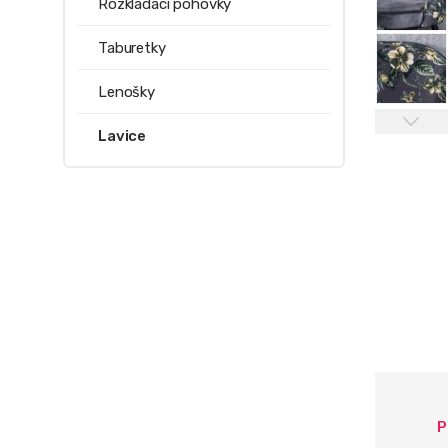
Rozkládací pohovky
Taburetky
Lenošky
Lavice
P