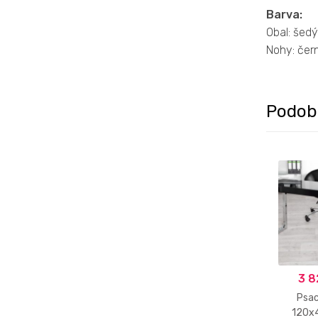
Barva:
Obal: šedý
Nohy: čer
Podob
3 8
Psac
120x