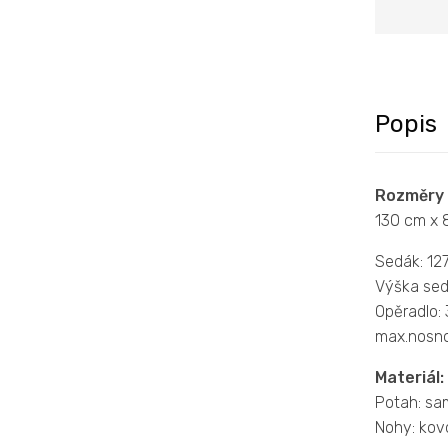
Popis
Rozměry 
130 cm x 
Sedák: 12
Výška sed
Opěradlo: 
max.nosno
Materiál:
Potah: sa
Nohy: kov