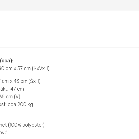
(cca):
80 cm x 57 cm (ŠxVxH)
7 cm x 43 cm (ŠxH)
áku: 47 cm
35 cm (V)
st: cca 200 kg
met (100% polyester)
ové