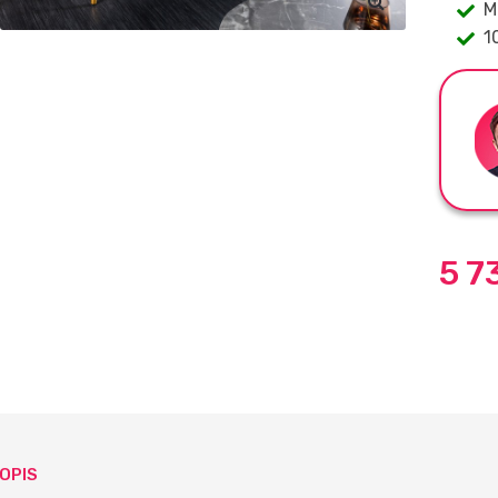
M
1
5 7
OPIS