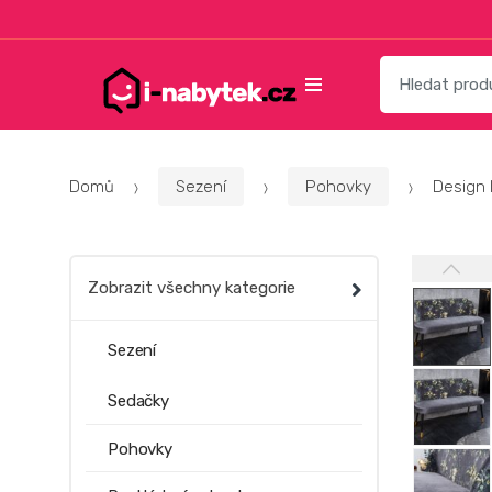
Přeskočit
Přeskočit
na
na
navigaci
obsah
Vyhledat:
Domů
Sezení
Pohovky
Design 
Zobrazit všechny kategorie
Sezení
Sedačky
Pohovky