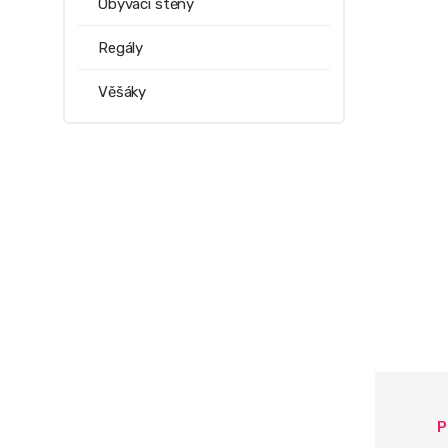
Obývací stěny
Regály
Věšáky
P