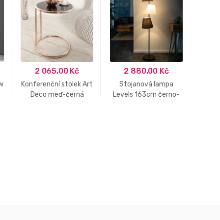
2 065,00
Kč
2 880,00
Kč
2
w
Konferenční stolek Art
Stojanová lampa
Lus
Deco meď-černá
Levels 163cm černo-
ra
šedá-bílá