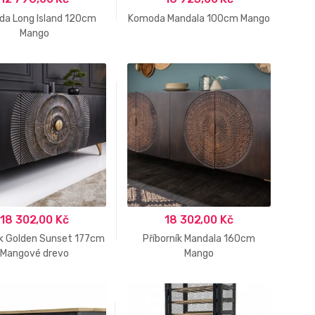
a Long Island 120cm
Komoda Mandala 100cm Mango
Mango
18 302,00
Kč
18 302,00
Kč
ík Golden Sunset 177cm
Příborník Mandala 160cm
Mangové drevo
Mango