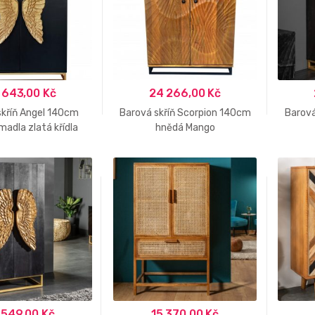
 643,00
Kč
24 266,00
Kč
skříň Angel 140cm
Barová skříň Scorpion 140cm
Barová
madla zlatá křídla
hnědá Mango
 549,00
Kč
15 370,00
Kč