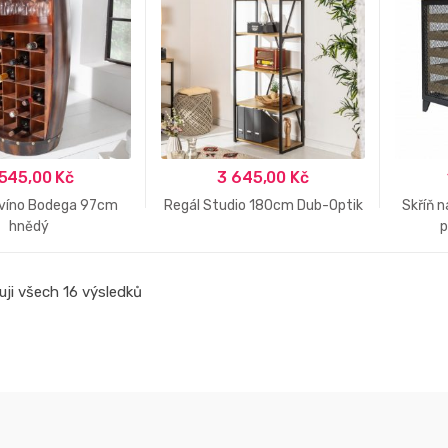
 545,00
Kč
3 645,00
Kč
 víno Bodega 97cm
Regál Studio 180cm Dub-Optik
Skříň 
hnědý
p
ji všech 16 výsledků