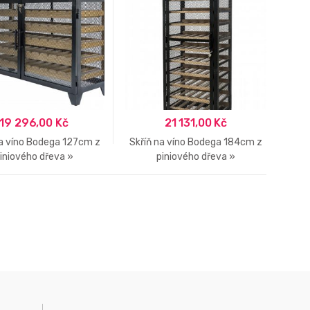
19 296,00
Kč
21 131,00
Kč
na víno Bodega 127cm z
Skříň na víno Bodega 184cm z
iniového dřeva »
piniového dřeva »