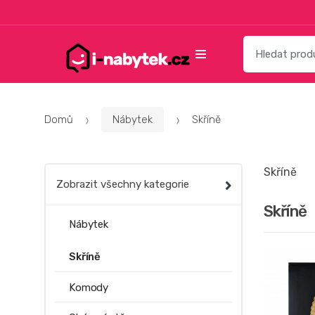
Přeskočit
Přeskočit
na
na
navigaci
obsah
Vyhledat:
Domů
Nábytek
Skříně
Skříně
Zobrazit všechny kategorie
Skříně
Nábytek
Skříně
Komody