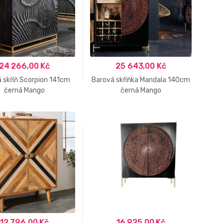
24 266,00
Kč
25 643,00
Kč
 skříň Scorpion 141cm
Barová skříňka Mandala 140cm
černá Mango
černá Mango
12 796,00
Kč
16 925,00
Kč