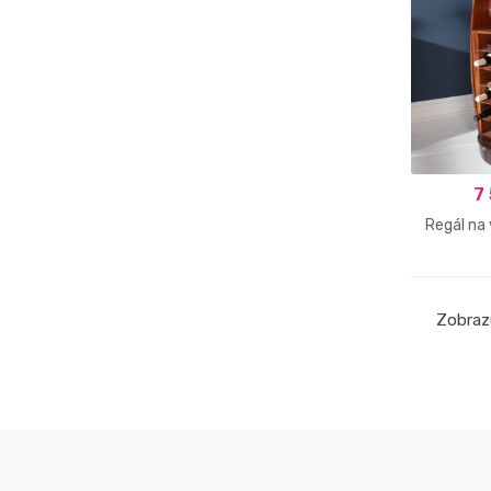
7
Regál na
Zobrazu