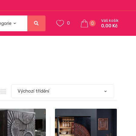
Váš košík
0
0
0,00 Kč