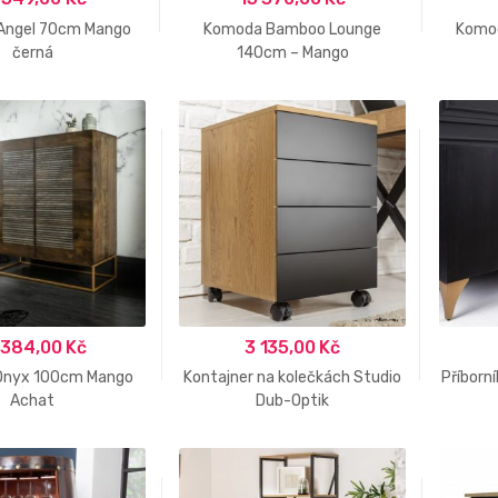
Angel 70cm Mango
Komoda Bamboo Lounge
Komod
černá
140cm – Mango
 384,00
Kč
3 135,00
Kč
Onyx 100cm Mango
Kontajner na kolečkách Studio
Příborn
Achat
Dub-Optik