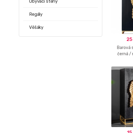
Obývací stěny
Regály
Věšáky
25
Barová 
černá / 
15