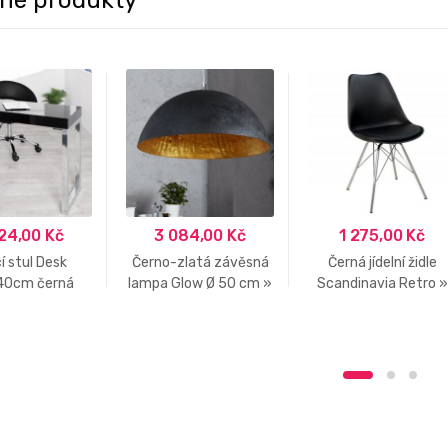
24,00
Kč
3 084,00
Kč
1 275,00
Kč
í stul Desk
Černo-zlatá závěsná
Černá jídelní židle
40cm černá
lampa Glow Ø 50 cm »
Scandinavia Retro »