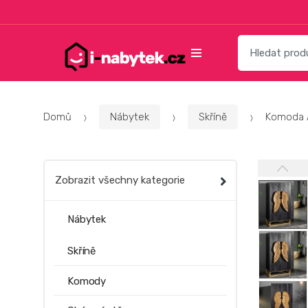
Přeskočit
Přeskočit
na
na
navigaci
obsah
Vyhledat:
Domů
Nábytek
Skříně
Komoda 
Zobrazit všechny kategorie
Nábytek
Skříně
Komody