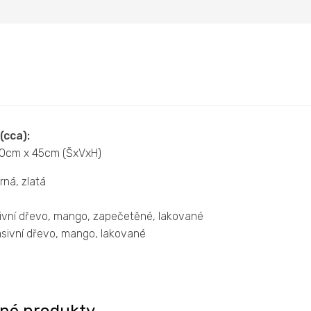
(cca):
0cm x 45cm (ŠxVxH)
ná, zlatá
vní dřevo, mango, zapečetěné, lakované
ivní dřevo, mango, lakované
né produkty