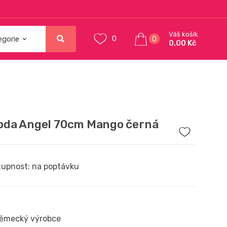
Váš košík
0
0
0,00 Kč
da Angel 70cm Mango černá
upnost: na poptávku
ěmecký výrobce