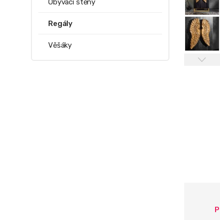
Obývací stěny
Regály
Věšáky
P