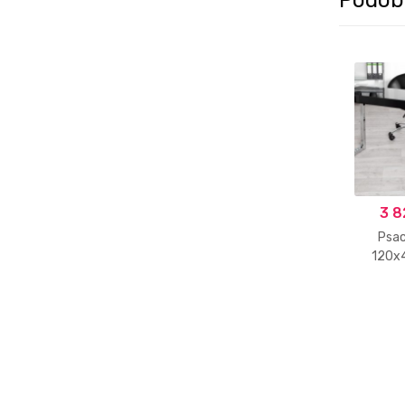
3 8
Psac
120x