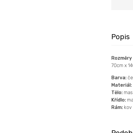
Popis
Rozměry 
70cm x 14
Barva:
čer
Materiál:
Tělo:
masi
Křídlo:
mas
Rám:
kov
Podob