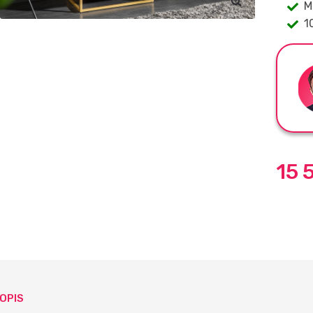
M
1
15 
OPIS