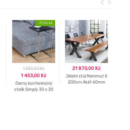
-
77,00
Kč
21 870,00
Kč
2
1 530,00
Kč
1 453,00
Kč
Jídelní stůl Mammut X
Konfer
200cm Akát 60mm
De
Čierny konferenčný
HONEY
stolík Simply 30 x 30
cm »