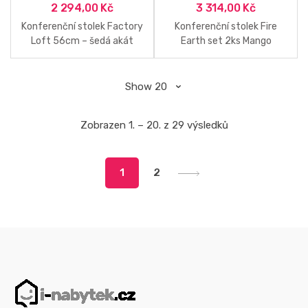
2 294,00
Kč
3 314,00
Kč
Konferenční stolek Factory
Konferenční stolek Fire
Loft 56cm – šedá akát
Earth set 2ks Mango
Břidlice
Zobrazen 1. – 20. z 29 výsledků
1
2