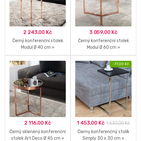
2 243,00
Kč
3 059,00
Kč
Černý konferenční stolek
Černý konferenční stolek
Modul Ø 40 cm »
Modul Ø 60 cm »
-
77,00
Kč
2 116,00
Kč
1 453,00
Kč
1 530,00
Kč
Černý skleněný konferenční
Čierny konferenčný stolík
stolek Art Deco Ø 45 cm »
Simply 30 x 30 cm »